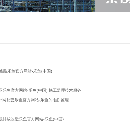
线路乐鱼官方网站-乐鱼(中国)
乐鱼官方网站-乐鱼(中国) 施工监理技术服务
配套乐鱼官方网站-乐鱼(中国) 监理
低排放改造乐鱼官方网站-乐鱼(中国)