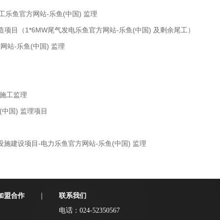
乐鱼官方网站-乐鱼(中国) 监理
项目（1*6MW尾气发电乐鱼官方网站-乐鱼(中国) 及剩余尾工）
站-乐鱼(中国) 监理
电施工监理
中国) 监理项目
建设项目-电力乐鱼官方网站-乐鱼(中国) 监理
加盟合作
联系我们
｜
电话：024-52350567