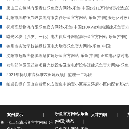
唐山三友氯碱有限责任乐鱼官方网站-乐鱼(中国)老11万站增容改造施工
朝阳市黑猫伍兴岐炭黑有限责任乐鱼官方网站-乐鱼(中国)搬迁及时改造
抚顺高新物流有限乐鱼官方网站-乐鱼(中国)10KV变电站新建乐鱼官方网
曙光区块（胜友、一化）电力供应外网配套乐鱼官方网站-乐鱼(中国)
锦州市实验学校锦绣校区电力增容乐鱼官方网站-乐鱼(中国)
沈阳市危险废物填埋场扩建乐鱼官方网站-乐鱼(中国) 正式电及临时
功能部件园区迁建项目光伏设备及变电所设备迁建乐鱼官方网站-乐鱼(
2021年抚顺市高标准农田建设项目监理十二标段
岫岩县棚户区改造货币化安置集中购置小区嘉云溪府小区内配套基础设施
乐鱼官方网站-乐鱼
案例展示
人才招聘
｜
｜
(中国)动态
｜
乐鱼
化工石油乐鱼官方网站-乐