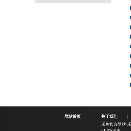
网站首页
关于我们
｜
｜
乐鱼官方网站-