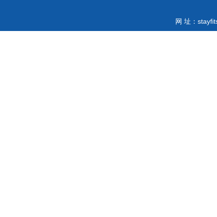
鱼(中国)
stayfi
网 址：