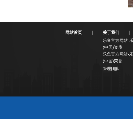
网站首页
关于我们
｜
｜
乐鱼官方网站-
(中国)资质
乐鱼官方网站-
(中国)荣誉
管理团队