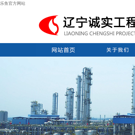
乐鱼官方网站