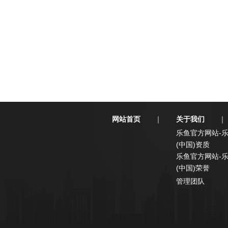
网站首页
关于我们
｜
｜
乐鱼官方网站-
(中国)资质
乐鱼官方网站-
(中国)荣誉
管理团队