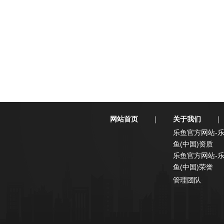
网站首页
关于我们
｜
｜
乐鱼官方网站-
鱼(中国)资质
乐鱼官方网站-
鱼(中国)荣誉
管理团队