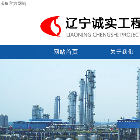
乐鱼官方网站